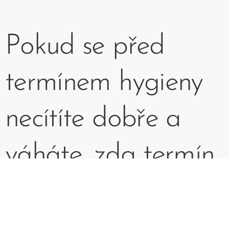
Pokud se před
termínem hygieny
necítíte dobře a
váháte, zda termín
přesunout, dejte mi
prosím vědět co