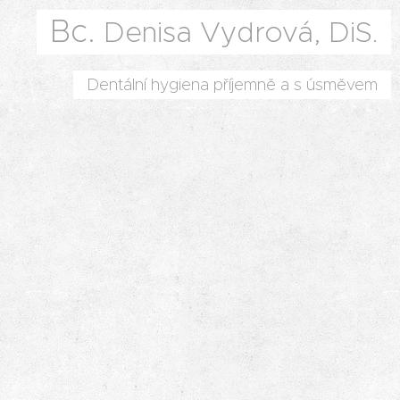
Bc.
Denisa Vydrov
á, DiS.
Dentální hygiena příjemně a s úsměvem