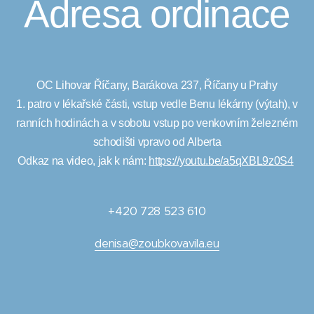
Adresa ordinace
OC Lihovar Říčany, Barákova 237, Říčany u Prahy
1. patro v lékařské části, vstup vedle Benu lékárny (výtah), v
ranních hodinách a v sobotu vstup po venkovním železném
schodišti vpravo od Alberta
Odkaz na video, jak k nám:
https://youtu.be/a5qXBL9z0S4
+420 728 523 610
denisa@
zoubkovavila.eu